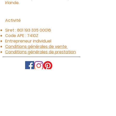
Irlande.
Activité
Siret :
801 193 335 00016
Code APE : 7410Z
Entrepreneur individuel
Conditions générales de vente
Conditions générales de prestation
06 02 71 08 76
georgetteetraoul@gmail.com
© 2026 by Georgette&Raoul. Créé avec
Wix.com
avec le concours financier de la
Région Auvergne Rhône-Alpes