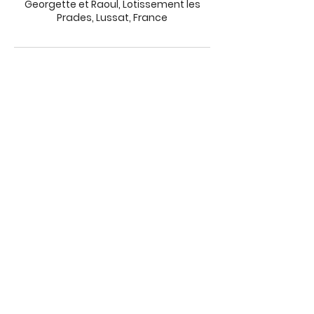
Georgette et Raoul, Lotissement les
Prades, Lussat, France
06 02 71 08 76
georgetteetraoul@gmail.com
© 2026 by Georgette&Raoul. Créé avec
Wix.com
avec le concours financier de la
Région Auvergne Rhône-Alpes
Mentions légales
Cookies