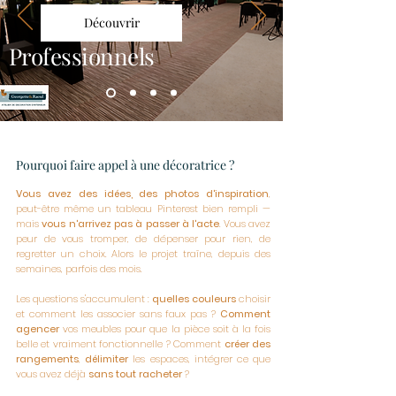
Découvrir
Professionnels
Pourquoi faire appel à une décoratrice ?
Vous avez des idées, des photos d'inspiration
,
peut-être même un tableau Pinterest bien rempli —
mais
vous n'arrivez pas à passer à l'acte
. Vous avez
peur de vous tromper, de dépenser pour rien, de
regretter un choix. Alors le projet traîne, depuis des
semaines, parfois des mois.
Les questions s'accumulent :
quelles couleurs
choisir
et comment les associer sans faux pas ?
Comment
agencer
vos meubles pour que la pièce soit à la fois
belle et vraiment fonctionnelle ? Comment
créer des
rangements
,
délimiter
les espaces, intégrer ce que
vous avez déjà
sans tout racheter
?