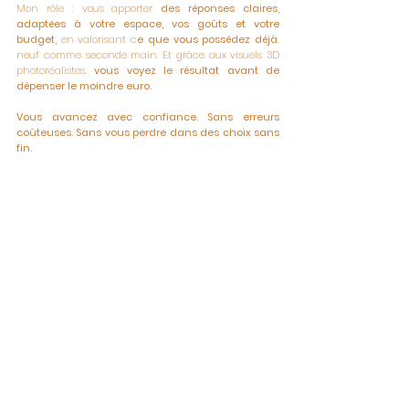
Mon rôle : vous apporter
des réponses claires,
adaptées à votre espace, vos goûts et votre
budget,
en valorisant c
e que vous possédez déjà
,
neuf comme seconde main. Et grâce aux visuels 3D
photoréalistes,
vous voyez le résultat avant de
dépenser le moindre euro.
Vous avancez avec confiance. Sans erreurs
coûteuses. Sans vous perdre dans des choix sans
fin.