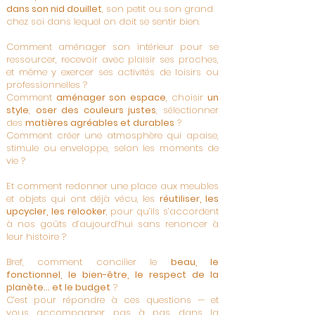
dans son nid douillet
, son petit ou son grand
chez soi dans lequel on doit se sentir bien.
Comment aménager son intérieur pour se
ressourcer, recevoir avec plaisir ses proches,
et même y exercer ses activités de loisirs ou
professionnelles ?
Comment
aménager son espace
, choisir
un
style
,
oser des couleurs justes
, sélectionner
des
matières agréables et durables
?
Comment créer une atmosphère qui apaise,
stimule ou enveloppe, selon les moments de
vie ?
Et comment redonner une place aux meubles
et objets qui ont déjà vécu, les
réutiliser, les
upcycler, les relooker
, pour qu’ils s’accordent
à nos goûts d’aujourd’hui sans renoncer à
leur histoire ?
Bref, comment concilier le
beau, le
fonctionnel, le bien-être, le respect de la
planète… et le budget
?
C’est pour répondre à ces questions — et
vous accompagner pas à pas dans la