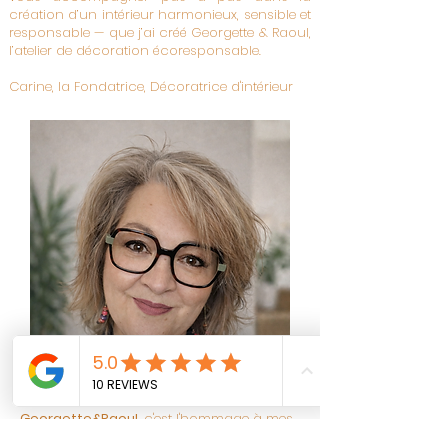
création d’un intérieur harmonieux, sensible et
responsable — que j’ai créé Georgette & Raoul,
l’atelier de décoration écoresponsable.
Carine, la Fondatrice, Décoratrice d'intérieur
Georgette&Raoul
, c'est l'hommage à mes
grand-parents nés avant-guerre et à cette