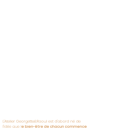
Visuel 3D
Particuliers ou professionnels, je
vous accompagne dans vos projets
d'aménagement et de décoration.
L'Atelier Georgette&Raoul est d'abord né de
l'idée que l
e bien-être de chacun commence